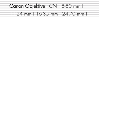
Canon Objektive
I CN 18-80 mm I
11-24 mm I 16-35 mm I 24-70 mm I
CN 70-200 mm
Slider mit Motion Control Timelapse
Funktion
Tonequipment
I
Sennheiser MKH 416 I
Sound Devices Mischer + Rekorder I
Funkstrecke I weitere Mikrofone
Licht
I LED I HMI I Kunstlicht
Schnitt
I
Mobile und stationäre
Schnittplätze mit Avid Media
Composer und Adobe Premiere I After
Effects I Photoshop