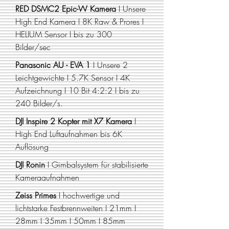
RED DSMC2 Epic-W Kamera
I Unsere
High End Kamera I 8K Raw & Prores I
HELIUM Sensor I bis zu 300
Bilder/sec
Panasonic AU - EVA 1
I Unsere 2
Leichtgewichte I 5.7K Sensor I 4K
Aufzeichnung I 10 Bit 4:2:2 I bis zu
240 Bilder/s.
DJI Inspire 2 Kopter
mit X7 Kamera
I
High End Luftaufnahmen bis
6K
Auflösung
DJI Ronin
I Gimbalsystem für stabilisierte
Kameraaufnahmen
Zeiss Primes
I hochwertige und
lichtstarke Festbrennweiten I 21mm I
28mm I 35mm I 50mm I 85mm